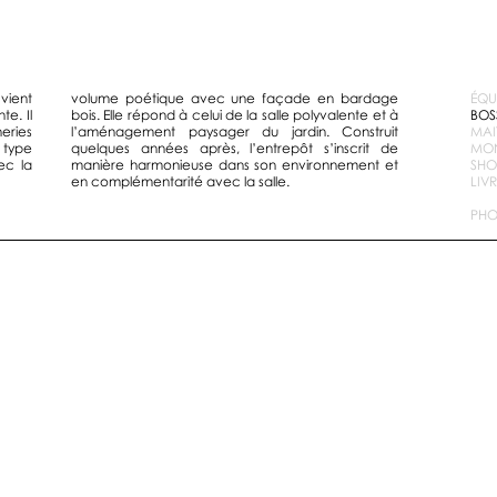
vient
volume poétique avec une façade en bardage
ÉQU
e. Il
bois. Elle répond à celui de la salle polyvalente et à
BOS
eries
l’aménagement paysager du jardin. Construit
MAI
 type
quelques années après, l’entrepôt s’inscrit de
MON
ec la
manière harmonieuse dans son environnement et
SHON
en complémentarité avec la salle.
LIV
PHO