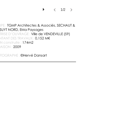
1/2
IPE :
TGMP Architectes & Associés,
SECHAUT &
SUYT NORD,
EMa Paysages
TRISE D’OUVRAGE :
Ville de VENDEVILLE (59)
TANT DES TRAVAUX :
0,152 M€
 construite :
174m2
RAISON :
2009
TOGRAPHE :
©Hervé Dansart